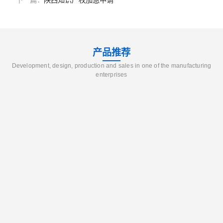
下一篇：
陕西知识产权加急申请
产品推荐
Development, design, production and sales in one of the manufacturing
enterprises