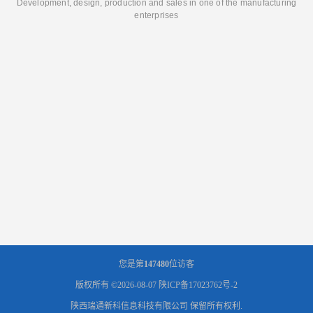
Development, design, production and sales in one of the manufacturing
enterprises
您是第
147480
位访客
版权所有 ©2026-08-07
陕ICP备17023762号-2
陕西瑞通新科信息科技有限公司
保留所有权利.