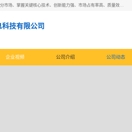
“专精特新”中小企业是指经省工业和信息化厅认定，专注于细分市场、掌握关键核心技术、创新能力强、市场占有率高、质量效益优，在专业化、精细化、特色化、新颖化等方面表现突出的中小企业。
息科技有限公司
企业视频
公司介绍
公司动态