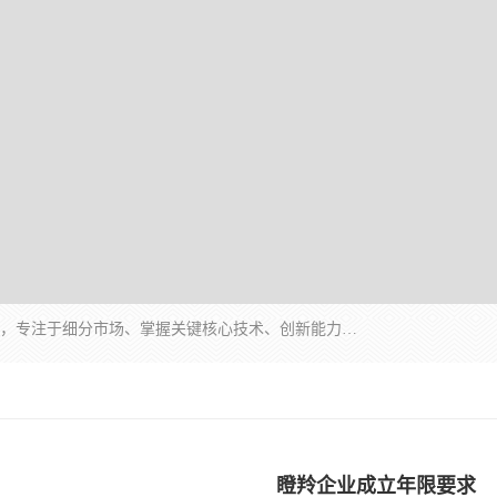
“专精特新”中小企业是指经省工业和信息化厅认定，专注于细分市场、掌握关键核心技术、创新能力强、市场占有率高、质量效益优，在专业化、精细化、特色化、新颖化等方面表现突出的中小企业。
瞪羚企业成立年限要求