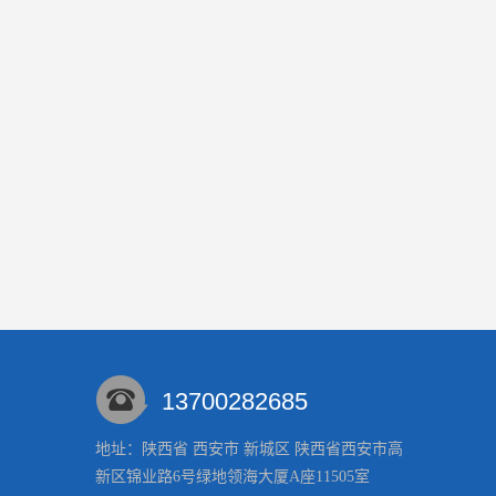
13700282685
地址：陕西省 西安市 新城区 陕西省西安市高
新区锦业路6号绿地领海大厦A座11505室