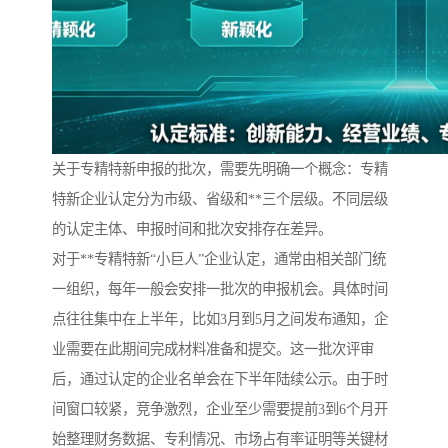
关于专精特新申报的批次，需要先明确一个概念：专精
特新企业认定分为市级、省级和**三个层级。不同层级
的认定主体、申报时间和批次安排存在差异。
对于**专精特新“小巨人”企业认定，通常由相关部门统
一组织，每年一般会安排一批次的申报机会。具体时间
点往往集中在上半年，比如3月到5月之间发布通知，企
业需要在此期间完成材料准备和提交。这一批次评审
后，通过认定的企业名单会在下半年陆续公示。由于时
间窗口较紧，竞争激烈，企业至少需要提前3到6个月开
始整理财务数据、专利情况、市场占有率证明等关键材