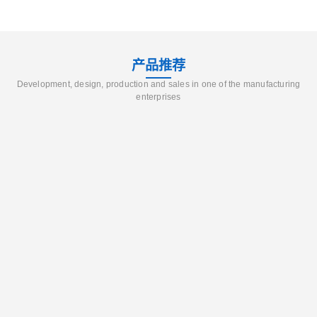
产品推荐
Development, design, production and sales in one of the manufacturing
enterprises