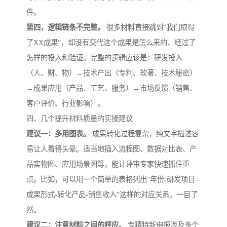
件。
第四，逻辑链条不完整。
很多材料直接跳到“我们取得
了XX成果”，却没有交代这个成果是怎么来的、经过了
怎样的投入和验证。完整的逻辑应该是：研发投入
（人、财、物）→技术产出（专利、软著、技术秘密）
→成果应用（产品、工艺、服务）→市场反馈（销售、
客户评价、行业影响）。
四、几个提升材料质量的实操建议
建议一：多用图表。
成果转化过程复杂，纯文字描述容
易让人看得头晕。适当地插入流程图、数据对比表、产
品实物图、应用场景图等，能让评审专家快速抓住重
点。比如，可以用一个简单的表格列出“年份-研发项目-
成果形式-转化产品-销售收入”这样的对应关系，一目了
然。
建议二：注意材料之间的呼应。
专精特新申报涉及多个