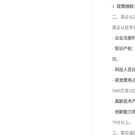
4.
政策倾斜
二、高企认
高企认定并
-
企业注册
-
知识产权
围。
-
科技人员
-
研发费用
5000万至
-
高新技术
-
创新能力
70分以上。
三、常见误