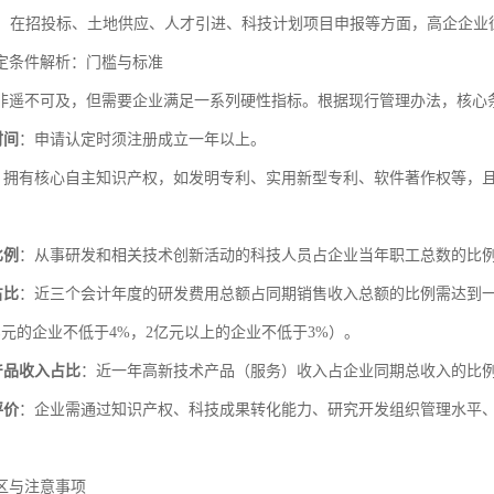
：在招投标、土地供应、人才引进、科技计划项目申报等方面，高企企业
定条件解析：门槛与标准
非遥不可及，但需要企业满足一系列硬性指标。根据现行管理办法，核心
时间
：申请认定时须注册成立一年以上。
：拥有核心自主知识产权，如发明专利、实用新型专利、软件著作权等，
比例
：从事研发和相关技术创新活动的科技人员占企业当年职工总数的比例
占比
：近三个会计年度的研发费用总额占同期销售收入总额的比例需达到一定
2亿元的企业不低于4%，2亿元以上的企业不低于3%）。
产品收入占比
：近一年高新技术产品（服务）收入占企业同期总收入的比例
评价
：企业需通过知识产权、科技成果转化能力、研究开发组织管理水平
区与注意事项