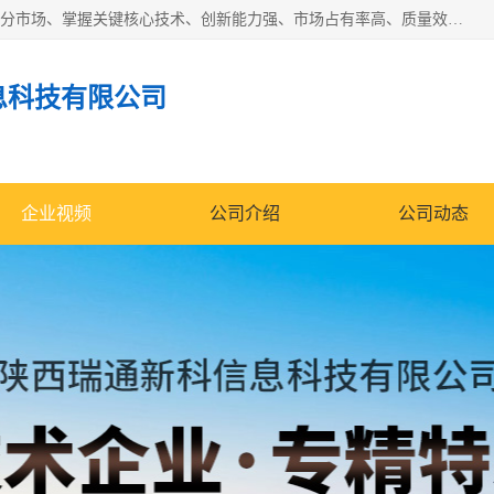
“专精特新”中小企业是指经省工业和信息化厅认定，专注于细分市场、掌握关键核心技术、创新能力强、市场占有率高、质量效益优，在专业化、精细化、特色化、新颖化等方面表现突出的中小企业。
息科技有限公司
企业视频
公司介绍
公司动态