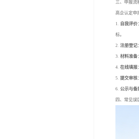
三、申报流
高企认定申
1.
自我评价
标。
2.
注册登记
3.
材料准备
4.
在线填报
5.
提交审核
6.
公示与备
四、常见误