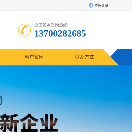
资质认证
全国服务咨询热线:
13700282685
客户案例
联系方式