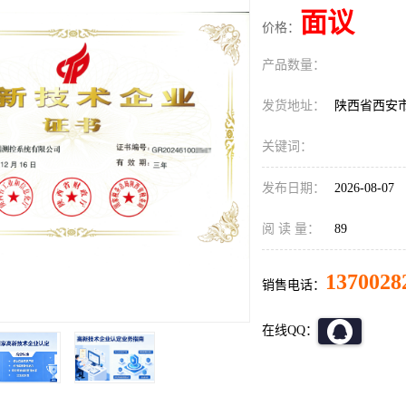
面议
价格：
产品数量：
发货地址：
陕西省西安
关键词：
发布日期：
2026-08-07
阅 读 量：
89
1370028
销售电话：
在线QQ：