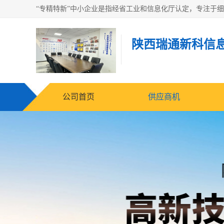
陕西瑞通新科信
公司首页
供应商机