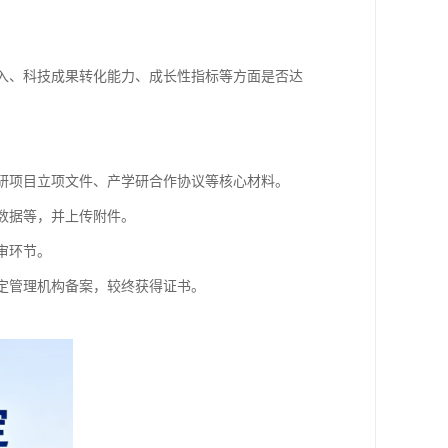
入、科技成果转化能力、成长性指标等方面是否达
研项目立项文件、产学研合作协议等核心材料。
数据等，并上传附件。
审环节。
定管理机构备案，较终获得证书。