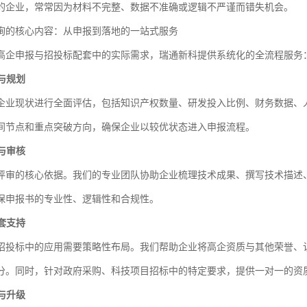
的企业，常常因为材料不完整、数据不准确或逻辑不严谨而错失机会。
询的核心内容：从申报到落地的一站式服务
高企申报与招投标配套中的实际需求，瑞通新科提供系统化的全流程服务
断与规划
企业现状进行全面评估，包括知识产权数量、研发投入比例、财务数据、
间节点和重点突破方向，确保企业以较优状态进入申报流程。
织与审核
评审的核心依据。我们的专业团队协助企业梳理技术成果、撰写技术描述
保申报书的专业性、逻辑性和合规性。
配套支持
招投标中的应用需要策略性布局。我们帮助企业将高企资质与其他荣誉、认
分。同时，针对政府采购、科技项目招标中的特定要求，提供一对一的资
护与升级