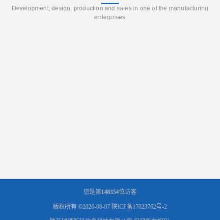
Development, design, production and sales in one of the manufacturing
enterprises
您是第
148354
位访客
版权所有 ©2026-08-07
陕ICP备17023762号-2