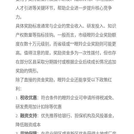
人才引进等关键环节，帮助企业进一步提升核心竞争
力。
具体奖励标准通常与企业的营业收入、研发投入、知识
产权数量等指标挂钩。一般而言，市级瞪羚企业奖励额
度在数十万元级别，而省级或**瞪羚企业奖励则可能更
高。值得注意的是，奖励资金多为一次性拨付，但也存
在部分区县采取分期拨付或根据企业后续成长情况追加
奖励的情形。
除了直接的资金奖励，瞪羚企业还能享受以下政策红
利：
1.
税收优惠
：符合条件的瞪羚企业可申请所得税减免、
研发费用加计扣除等优惠
2.
融资支持
：优先推荐给银行、担保机构及风投基金，
降低融资成本
3.
用地保障
：在产业园区或高新区优先获得土地或厂房