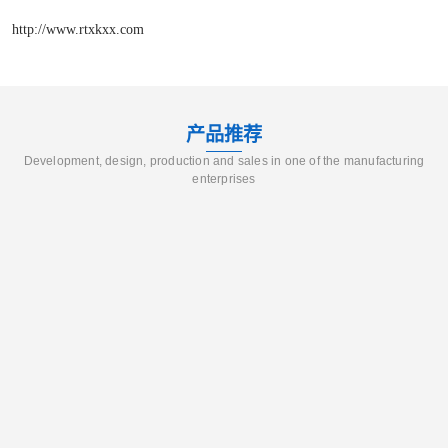
http://www.rtxkxx.com
产品推荐
Development, design, production and sales in one of the manufacturing
enterprises