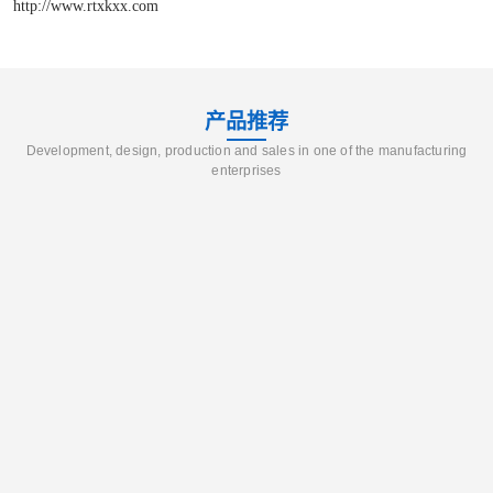
http://www.rtxkxx.com
产品推荐
Development, design, production and sales in one of the manufacturing
enterprises