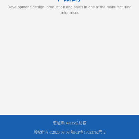
Development, design, production and sales in one of the manufacturing
enterprises
您是第
149335
位访客
版权所有 ©2026-08-08
陕ICP备17023762号-2