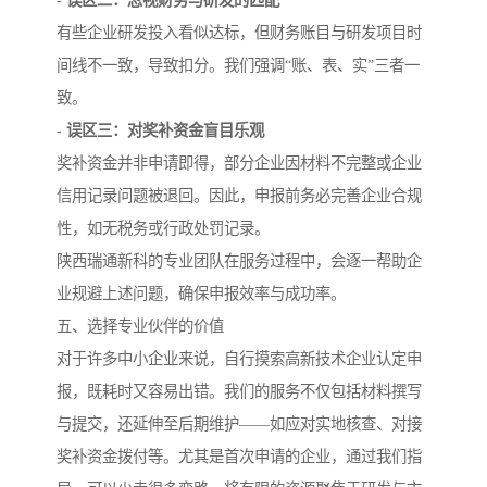
-
误区二：忽视财务与研发的匹配
有些企业研发投入看似达标，但财务账目与研发项目时
间线不一致，导致扣分。我们强调“账、表、实”三者一
致。
-
误区三：对奖补资金盲目乐观
奖补资金并非申请即得，部分企业因材料不完整或企业
信用记录问题被退回。因此，申报前务必完善企业合规
性，如无税务或行政处罚记录。
陕西瑞通新科的专业团队在服务过程中，会逐一帮助企
业规避上述问题，确保申报效率与成功率。
五、选择专业伙伴的价值
对于许多中小企业来说，自行摸索高新技术企业认定申
报，既耗时又容易出错。我们的服务不仅包括材料撰写
与提交，还延伸至后期维护——如应对实地核查、对接
奖补资金拨付等。尤其是首次申请的企业，通过我们指