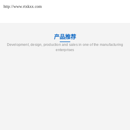
http://www.rtxkxx.com
产品推荐
Development, design, production and sales in one of the manufacturing
enterprises