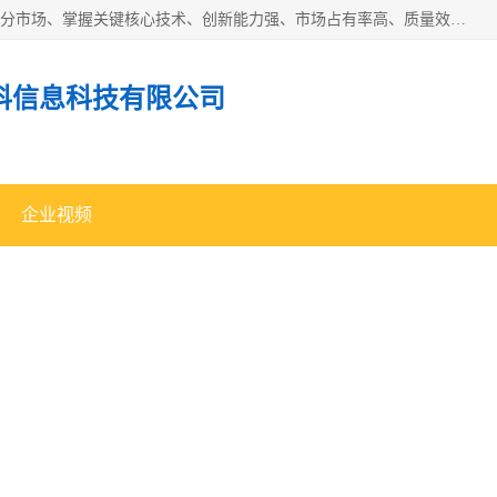
“专精特新”中小企业是指经省工业和信息化厅认定，专注于细分市场、掌握关键核心技术、创新能力强、市场占有率高、质量效益优，在专业化、精细化、特色化、新颖化等方面表现突出的中小企业。
科信息科技有限公司
企业视频