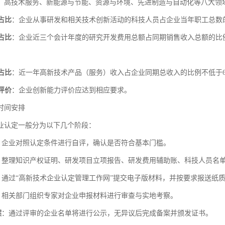
、高技术服务、新能源与节能、资源与环境、先进制造与自动化等八大领
占比
：企业从事研发和相关技术创新活动的科技人员占企业当年职工总数的
占比
：企业近三个会计年度的研究开发费用总额占同期销售收入总额的比
占比
：近一年高新技术产品（服务）收入占企业同期总收入的比例不低于6
评价
：企业创新能力评价应达到相应要求。
时间安排
业认定一般分为以下几个阶段：
：企业对照认定条件进行自评，确认是否符合基本门槛。
：整理知识产权证明、研发项目立项报告、研发费用辅助账、科技人员名
：通过“高新技术企业认定管理工作网”提交电子版材料，并按要求报送纸
：相关部门组织专家对企业申报材料进行审查与实地考察。
案
：通过评审的企业名单将进行公示，无异议后完成备案并颁发证书。