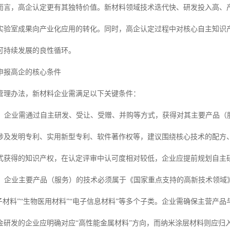
而言，高企认定更有其独特价值。新材料领域技术迭代快、研发投入高、
实验室成果向产业化应用的转化。同时，高企认定过程中对核心自主知识
可持续发展的良性循环。
申报高企的核心条件
管理办法，新材料企业需满足以下关键条件：
：企业需通过自主研发、受让、受赠、并购等方式，获得对其主要产品（
涉及发明专利、实用新型专利、软件著作权等，建议围绕核心技术的配方
式获得的知识产权，在认定评审中认可度相对较低，企业应提前规划自主
：企业主要产品（服务）的技术必须属于《国家重点支持的高新技术领域》
分子材料”“生物医用材料”“电子信息材料”等多个子类。企业需确保主营产
金研发的企业应明确对应“高性能金属材料”方向，而纳米涂层材料则应归入