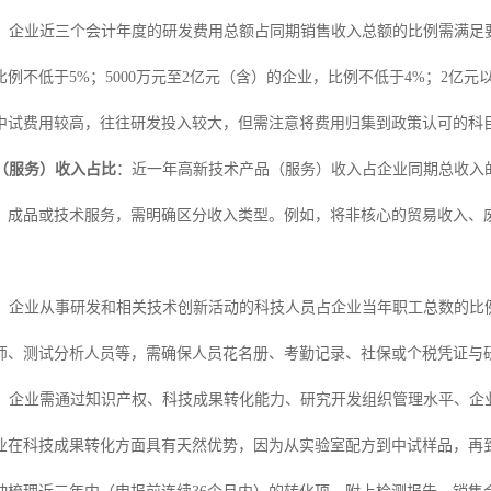
：企业近三个会计年度的研发费用总额占同期销售收入总额的比例需满足要
例不低于5%；5000万元至2亿元（含）的企业，比例不低于4%；2亿
中试费用较高，往往研发投入较大，但需注意将费用归集到政策认可的科
（服务）收入占比
：近一年高新技术产品（服务）收入占企业同期总收入的
、成品或技术服务，需明确区分收入类型。例如，将非核心的贸易收入、
：企业从事研发和相关技术创新活动的科技人员占企业当年职工总数的比例
师、测试分析人员等，需确保人员花名册、考勤记录、社保或个税凭证与
：企业需通过知识产权、科技成果转化能力、研究开发组织管理水平、企业
业在科技成果转化方面具有天然优势，因为从实验室配方到中试样品，再