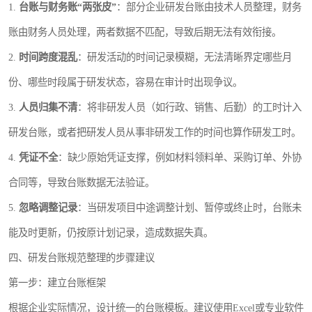
1.
台账与财务账“两张皮”
：部分企业研发台账由技术人员整理，财务
账由财务人员处理，两者数据不匹配，导致后期无法有效衔接。
2.
时间跨度混乱
：研发活动的时间记录模糊，无法清晰界定哪些月
份、哪些时段属于研发状态，容易在审计时出现争议。
3.
人员归集不清
：将非研发人员（如行政、销售、后勤）的工时计入
研发台账，或者把研发人员从事非研发工作的时间也算作研发工时。
4.
凭证不全
：缺少原始凭证支撑，例如材料领料单、采购订单、外协
合同等，导致台账数据无法验证。
5.
忽略调整记录
：当研发项目中途调整计划、暂停或终止时，台账未
能及时更新，仍按原计划记录，造成数据失真。
四、研发台账规范整理的步骤建议
第一步：建立台账框架
根据企业实际情况，设计统一的台账模板。建议使用Excel或专业软件