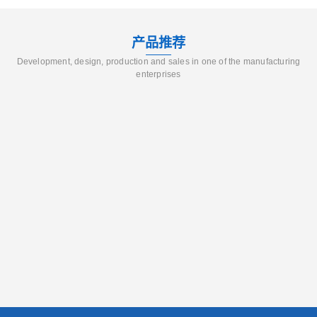
产品推荐
Development, design, production and sales in one of the manufacturing
enterprises