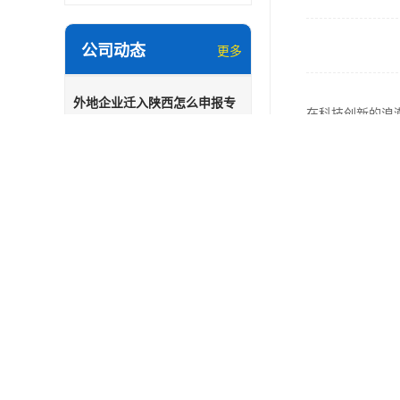
公司动态
更多
外地企业迁入陕西怎么申报专
在科技创新的浪
精特新
外地企业迁入陕西怎么申报专精特
新近年来，随着陕西产业生..
等多重利好紧密
西安高企专项审计代办
题，帮助您判断
高企申报加急办理咨询
首先，我们需要
研发台账如何搭建适配专精特新
业，乃至传统行
申报专精特新前期准备工作
标，而许多企业
工信部专精特新培育政策介绍
怎么判断自家企业能不能申报专精特新