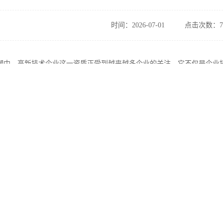
时间：2026-07-01
点击次数：7
潮中，高新技术企业这一资质正受到越来越多企业的关注。它不仅是企业
相连。然而，很多企业负责人心中都有一个共同的疑问：我的企业能不能
自己的企业是否符合条件，以及如何为申报做好准备。
明确一个基本事实：高新技术企业认定并非高不可攀，也不是仅属于少数
业转型升级中的佼佼者，都有机会通过合理规划和规范管理获得这一资质
其实已经具备了部分条件，只是尚未系统梳理。