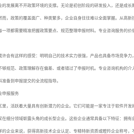
业的发展离不开政策环境的支撑。无论是初创阶段的研发投入，还是成长
然而，政策的覆盖面广、种类繁多，企业自身往往难以全面掌握。从高新
每一项都需要精准把握政策要点、规范整理申报材料。专业咨询服务的价
或许会有这样的感受：明明自己的技术实力很强，产品也具备市场竞争力
不够规范、政策理解存在偏差、或者错过了申报时机。专业咨询机构的介
料准备到申报提交的全流程指导。
业申报服务
区里，活跃着大量具有创新潜力的企业。它们可能是一家专注于软件开发
家在细分领域崭露头角的成长型企业。这些企业通常具备以下特征：拥有
样的企业来说，获得高新技术企业认定、专精特新资质或瞪羚企业称号，