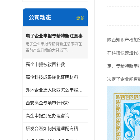
公司动态
更多
电子企业申报专精特新注意事
陕西知识产权加
项
电子企业申报专精特新注意事项在
当前产业升级的大背景下，..
在科技快速迭代
高企申报被驳回补救
定、专精特新申
高企科技成果转化证明材料
决定了企业能否
外地企业迁入陕西怎么申报专精特新
西安高企专项审计代办
高企申报加急办理咨询
研发台账如何搭建适配专精特新