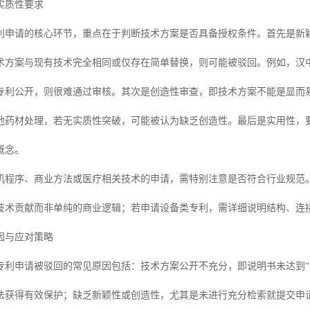
实质性要求
利申请的核心环节，重点在于判断技术方案是否具备授权条件。首先是新
术方案与现有技术完全相同或仅存在简单替换，则可能被驳回。例如，汉
专利公开，则很难通过审核。其次是创造性审查，即技术方案不能是显而
地药材处理，若无实质性突破，可能被认为缺乏创造性。最后是实用性，
概念。
机程序、商业方法或医疗相关技术的申请，需特别注意是否符合行业规范
技术贡献而非单纯的商业逻辑；若申请设备类专利，需详细说明结构、连
因与应对策略
专利申请被驳回的常见原因包括：技术方案公开不充分，即说明书未达到“
法获得有效保护；缺乏新颖性或创造性，尤其是未进行充分检索就提交申