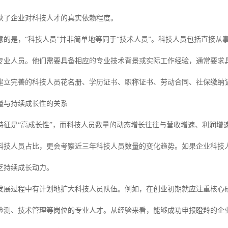
映了企业对科技人才的真实依赖程度。
意的是，“科技人员”并非简单地等同于“技术人员”。科技人员包括直接
专业人员。他们需要具备相应的专业技术背景或实际工作经验，通常要求
建立完善的科技人员花名册、学历证书、职称证书、劳动合同、社保缴纳
量与持续成长性的关系
特征是“高成长性”，而科技人员数量的动态增长往往与营收增速、利润增
科技人员占比，更会考察近三年科技人员数量的变化趋势。如果企业科技
乏持续成长动力。
发展过程中有计划地扩大科技人员队伍。例如，在创业初期就应注重核心
检测、技术管理等岗位的专业人才。从经验来看，能够成功申报瞪羚的企业