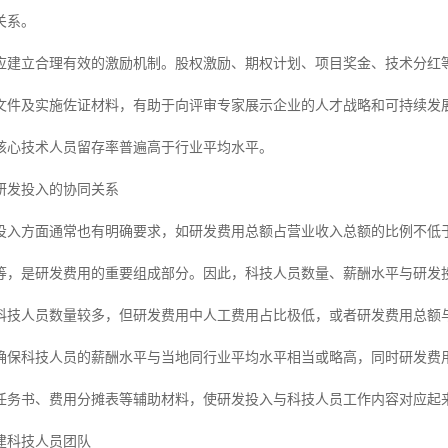
关系。
应建立合理有效的激励机制。股权激励、期权计划、项目奖金、技术分红
文件及实施佐证材料，有助于向评审专家展示企业的人才战略和可持续发
核心技术人员留存率普遍高于行业平均水平。
研发投入的协同关系
投入方面通常也有明确要求，如研发费用总额占营业收入总额的比例不低于
等，是研发费用的重要组成部分。因此，科技人员数量、薪酬水平与研发
科技人员数量较多，但研发费用中人工费用占比极低，或者研发费用总额
确保科技人员的薪酬水平与当地同行业平均水平相当或略高，同时研发费
任务书、费用分摊表等辅助材料，使研发投入与科技人员工作内容对应起
建科技人员团队