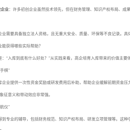
微企业
：许多初创企业虽然技术领先，但在财务管理、知识产权布局、成
企业需要具备独立法人资格，且无重大安全、质量、环保等不良记录。具
业能获得哪些实际帮助？
是：“入库到底有什么好处？”从实践来看，高企培育入库带来的价值主要
先手棋”
库企业提供一次性资金奖励或研发费用后补助，帮助企业缓解前期资金压
，象征意义和带动效应非常强。
导航仪”
得到专业的辅导，包括财务规范、知识产权布局、研发立项管理等。这种