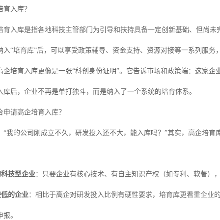
培育入库？
培育入库是指各地科技主管部门为引导和扶持具备一定创新基础、但尚未
纳入“培育库”后，可以享受政策辅导、资金支持、资源对接等一系列服务
高企培育入库更像是一张“科创身份证明”。它告诉市场和政策端：这家企
入库后，企业不再是单打独斗，而是纳入了一个系统的培育体系。
合申请高企培育入库？
：“我的公司刚成立不久，研发投入还不大，能入库吗？”其实，高企培育
的科技型企业
：只要企业有核心技术、有自主知识产权（如专利、软著）
较低的企业
：相比于高企对研发投入比例有硬性要求，培育库更看重企业
申报。