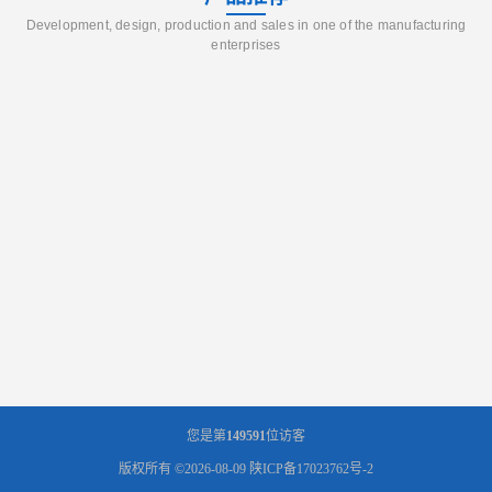
Development, design, production and sales in one of the manufacturing
enterprises
您是第
149591
位访客
版权所有 ©2026-08-09
陕ICP备17023762号-2