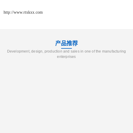
http://www.rtxkxx.com
产品推荐
Development, design, production and sales in one of the manufacturing
enterprises