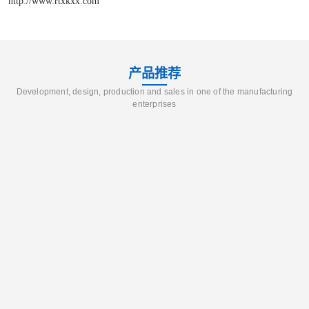
http://www.rtxkxx.com
产品推荐
Development, design, production and sales in one of the manufacturing
enterprises