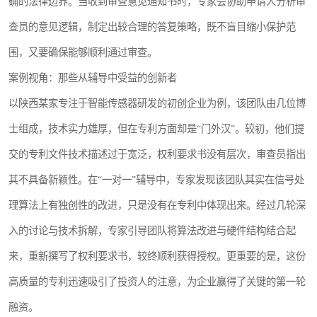
确的法律边界。当收到审查意见通知书时，专家会协助申请人分析审
查员的意见逻辑，制定出较合理的答复策略，既不盲目缩小保护范
围，又要确保能够顺利通过审查。
案例视角：那些从辅导中受益的创新者
以陕西某家专注于智能传感器研发的初创企业为例，该团队由几位博
士组成，技术实力雄厚，但在专利方面却是“门外汉”。较初，他们提
交的专利文件技术描述过于宽泛，权利要求书没有层次，审查员指出
其不具备新颖性。在“一对一”辅导中，专家发现该团队其实在信号处
理算法上有独创性的改进，只是没有在专利中体现出来。经过几轮深
入的讨论与技术拆解，专家引导团队将算法改进与硬件结构结合起
来，重新撰写了权利要求书，较终顺利获得授权。更重要的是，这份
高质量的专利迅速吸引了投资人的注意，为企业赢得了关键的第一轮
融资。