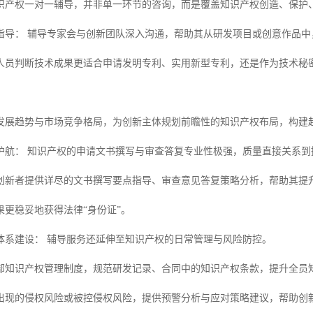
识产权一对一辅导，并非单一环节的咨询，而是覆盖知识产权创造、保护
指导： 辅导专家会与创新团队深入沟通，帮助其从研发项目或创意作品
人员判断技术成果更适合申请发明专利、实用新型专利，还是作为技术秘
发展趋势与市场竞争格局，为创新主体规划前瞻性的知识产权布局，构建
护航： 知识产权的申请文书撰写与审查答复专业性极强，质量直接关系到
创新者提供详尽的文书撰写要点指导、审查意见答复策略分析，帮助其提
果更稳妥地获得法律“身份证”。
体系建设： 辅导服务还延伸至知识产权的日常管理与风险防控。
部知识产权管理制度，规范研发记录、合同中的知识产权条款，提升全员
出现的侵权风险或被控侵权风险，提供预警分析与应对策略建议，帮助创新