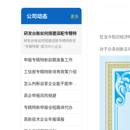
公司动态
更多
研发台账如何搭建适配专精特
在当今知识经济
新
研发台账如何搭建适配专精特新在
“专精特新”成为中小企业..
对于众多创新主
申报专精特新前期准备工作
工信部专精特新培育政策介绍
怎么判断自家企业能不能申报专精特新
高企申报风险规避
专精特新申报全程跟进代办
高新技术企业年报填报