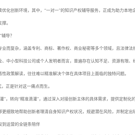
续优化创新环境，其中，“一对一”的知识产权辅导服务，正成为助力本地
支撑。
”辅导？
专业而复杂，涵盖专利、商标、著作权、商业秘密等多个领域，且法律法
业、中小型科技公司或个人发明者而言，普遍存在认知不足、资源有限、
适性政策解读，往往难以精准解决个体在具体项目上面临的独特问题。
模式，正是针对这一痛点而生。
漫灌”，转向“精准滴灌”，通过深入对接创新主体的具体需求，提供定制化
够更细致地帮助创新者理清自身知识产权状况，规避潜在风险，并制定出
权到运营的全链条陪伴