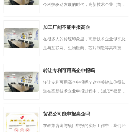
今科技驱动发展的时代，高新技术企业（简
称“高企”）资质不仅是一块“金字招牌”，更是企
业获得政策支持、财税减免和资金补贴的重要
加工厂能不能申报高企
途径。许多企业..
在很多人的传统印象里，高新技术企业似乎总
是与互联网、生物医药、芯片制造等高科技行
业紧密相连。提到加工厂，脑海中浮现的往往
是流水线、工人和轰鸣的机器，似乎与“高新技
转让专利可用高企申报吗
术”四个字沾不上..
转让专利可用高企申报吗？这些关键点你得知
道在高新技术企业申报过程中，知识产权是核
心评价指标之一。很多企业为了快速满足申报
条件，会考虑通过转让方式获取专利。那么，
贸易公司能申报高企吗
转让而来的专利能否..
在政策咨询与项目申报的实际工作中，我们经