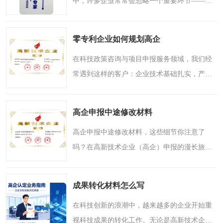
中，许多企业常常会忽略一个重要环节——纸
质材料的装订。看似简单的装订工作，实则关
系到申报材料是否能够顺利通过审核，甚至影
零专利企业如何规划高企
响到企业能否成功获得..
在科技政策咨询与项目申报服务领域，我们经
常遇到这样的客户：企业技术基础扎实，产品
在市场上有一定竞争力，但翻开知识产权清
单，专利数量为零。这类企业在考虑高新技术
高企申报中途修改材料
企业认定时，往往会陷..
高企申报中途修改材料，这些细节你注意了
吗？在高新技术企业（高企）申报的漫长旅程
中，不少企业都会遇到一个让人头疼的问题：
材料已经提交了一部分，甚至审核已经进行到
成果转化材料怎么写
中途，却突然发现需要..
在科技创新的浪潮中，越来越多的企业开始重
视科技成果的转化工作。无论是高新技术企业