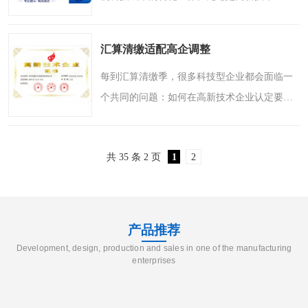
认定、专精特新项目申报，还是各类政府补贴
申请，一份高质量的成果转化材料往往能起到
汇算清缴适配高企调整
事半功倍的效果。那..
每到汇算清缴季，很多科技型企业都会面临一
个共同的问题：如何在高新技术企业认定要求
与企业实际经营状况之间找到较佳平衡点。尤
其是在研发费用归集、高新技术产品收入占比
共 35 条 2 页
1
2
等关键指标上，稍有..
产品推荐
Development, design, production and sales in one of the manufacturing
enterprises