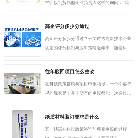
常会接到贸易型企业负责人这样的询问：“我们
公司主要是做贸易的，没有自己的生产车间，
能申报高新技术企业吗？”这个问题的背后，反
高企评分多少分通过
映出很多贸易企..
高企评分多少分通过？一文讲透高新技术企业
认定的评分机制与应对策略近年来，随着科技
型企业扶持政策的持续推进，越来越多的企业
开始关注并积极申报高新技术企业认定。对于
往年驳回项目怎么整改
很多初次接触这项认..
在科技政策咨询与项目申报领域，一个不容忽
视的现实是：并非所有的申报都能一次通过。
每年，都有不少企业因为种种原因未能成功获
取政策支持或资质认定。面对被驳回的项目，
纸质材料装订要求是什么
很多企业感到困惑甚..
五、结语在科技政策咨询与项目申报的过程