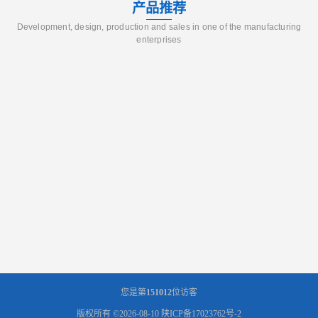
产品推荐
Development, design, production and sales in one of the manufacturing
enterprises
您是第
151012
位访客
版权所有 ©2026-08-10
陕ICP备17023762号-2