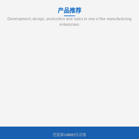
产品推荐
Development, design, production and sales in one of the manufacturing
enterprises
您是第
148692
位访客